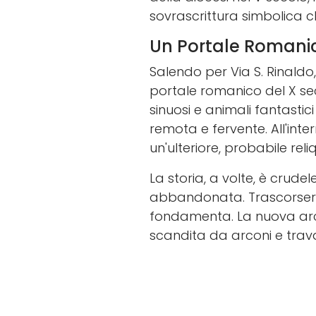
sovrascrittura simbolica c
Un Portale Romanico 
Salendo per Via S. Rinaldo,
portale romanico del X seco
sinuosi e animali fantastic
remota e fervente. All'int
un'ulteriore, probabile rel
La storia, a volte, è crudel
abbandonata. Trascorsero b
fondamenta. La nuova arch
scandita da arconi e travat