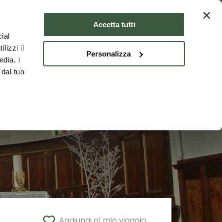
Dove dormire
ITA
Accetta tutti
ial
lizzi il
Personalizza
edia, i
 dal tuo
Aggiungi al mio viaggio