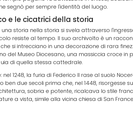
he segnò per sempre l'identità del luogo.
e le cicatrici della storia
 una storia nella storia si svela attraverso l'ingres
lo resiste al tempo. Il suo archivolto è un racconto
i che si intrecciano in una decorazione di rara fine
erno del Museo Diocesano, una massiccia croce in 
iquia di quella stessa cattedrale.
e: nel 1248, la furia di Federico II rase al suolo Noce
en due secoli prima che, nel 1448, risorgesse sul
itettura, sobria e potente, ricalcava lo stile fra
ure a vista, simile alla vicina chiesa di San Franc