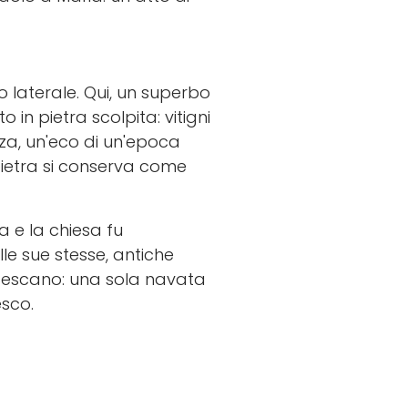
so laterale. Qui, un superbo
 in pietra scolpita: vitigni
zza, un'eco di un'epoca
pietra si conserva come
ra e la chiesa fu
le sue stesse, antiche
ncescano: una sola navata
esco.