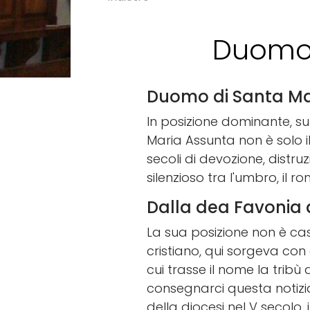
Duomo 
Duomo di Santa Mari
In posizione dominante, s
Maria Assunta non è solo il
secoli di devozione, distru
silenzioso tra l'umbro, il ro
Dalla dea Favonia a
La sua posizione non è cas
cristiano, qui sorgeva con
cui trasse il nome la tribù d
consegnarci questa notizia,
della diocesi nel V secolo