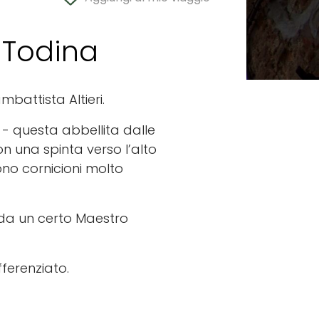
 Todina
battista Altieri.
- questa abbellita dalle
 con una spinta verso l’alto
no cornicioni molto
e da un certo Maestro
fferenziato.