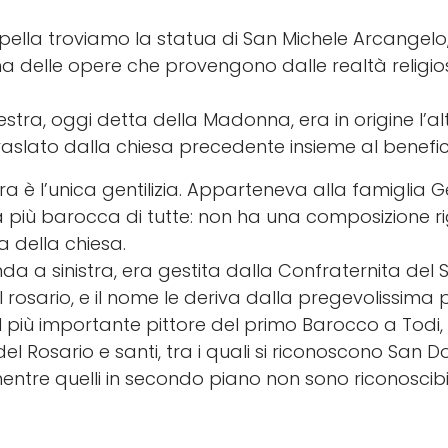
pella troviamo la statua di San Michele Arcangelo,
a delle opere che provengono dalle realtà religi
tra, oggi detta della Madonna, era in origine l’alt
traslato dalla chiesa precedente insieme al benefi
ra è l’unica gentilizia. Apparteneva alla famiglia Ge
 la più barocca di tutte: non ha una composizione ri
a della chiesa.
da a sinistra, era gestita dalla Confraternita del 
 rosario, e il nome le deriva dalla pregevolissima 
più importante pittore del primo Barocco a Todi, 
l Rosario e santi, tra i quali si riconoscono San
entre quelli in secondo piano non sono riconoscibil