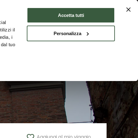
Dove dormire
ITA
Accetta tutti
ial
lizzi il
Personalizza
edia, i
 dal tuo
Aggiungi al mio viaggio