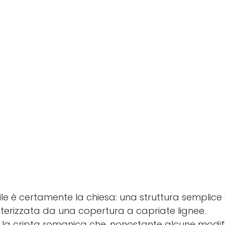
Collazzone
bile è certamente la chiesa: una struttura semplice
tterizzata da una copertura a capriate lignee.
è la cripta romanica che, nonostante alcune modif