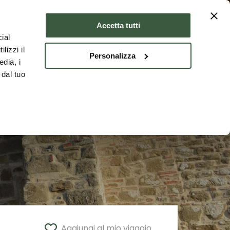
Dove dormire
ITA
Accetta tutti
ial
lizzi il
Personalizza
edia, i
 dal tuo
Aggiungi al mio viaggio