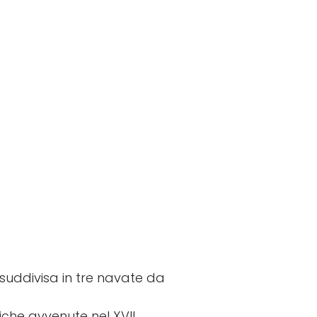
 suddivisa in tre navate da
iche avvenute nel XVII