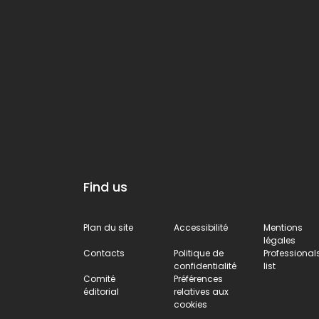
spectaculaires
au cœur de la
Valnerina.
Find us
Plan du site
Accessibilité
Mentions
légales
Contacts
Politique de
Professional
confidentialité
list
Comité
Préférences
éditorial
relatives aux
cookies