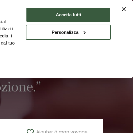
er
Où dormir
FRA
Accetta tutti
ial
lizzi il
Personalizza
edia, i
 dal tuo
Ajouter à mon voyage