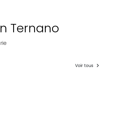
en Ternano
rie
Voir tous
Forfaits
Guides
touristiques
Parcours