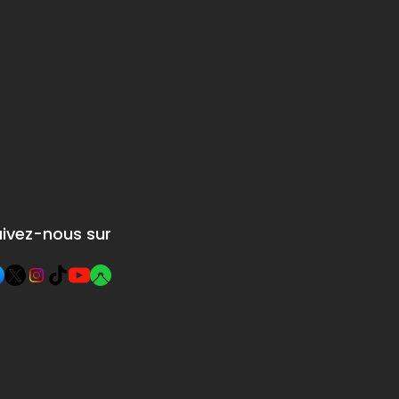
ancesco in
ini, close
early-
al castle
he circle of
y walls of the
irteenth-
.
uivez-nous sur