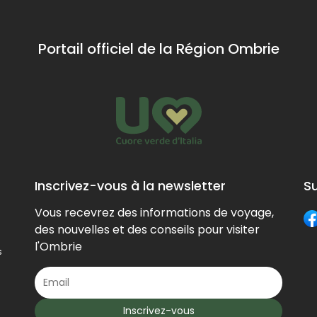
San Fr
San Gem
to the 
Portail officiel de la Région Ombrie
mediev
within t
the cit
late th
century
Inscrivez-vous à la newsletter
S
Vous recevrez des informations de voyage,
des nouvelles et des conseils pour visiter
l'Ombrie
s
Inscrivez-vous