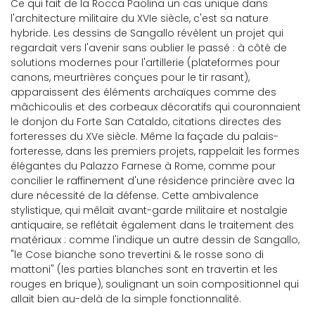
Ce qui fait de la Rocca Paolina un cas unique dans
l'architecture militaire du XVIe siècle, c'est sa nature
hybride. Les dessins de Sangallo révèlent un projet qui
regardait vers l'avenir sans oublier le passé : à côté de
solutions modernes pour l'artillerie (plateformes pour
canons, meurtrières conçues pour le tir rasant),
apparaissent des éléments archaïques comme des
mâchicoulis et des corbeaux décoratifs qui couronnaient
le donjon du Forte San Cataldo, citations directes des
forteresses du XVe siècle. Même la façade du palais-
forteresse, dans les premiers projets, rappelait les formes
élégantes du Palazzo Farnese à Rome, comme pour
concilier le raffinement d'une résidence princière avec la
dure nécessité de la défense. Cette ambivalence
stylistique, qui mêlait avant-garde militaire et nostalgie
antiquaire, se reflétait également dans le traitement des
matériaux : comme l'indique un autre dessin de Sangallo,
"le Cose bianche sono trevertini & le rosse sono di
mattoni" (les parties blanches sont en travertin et les
rouges en brique), soulignant un soin compositionnel qui
allait bien au-delà de la simple fonctionnalité.