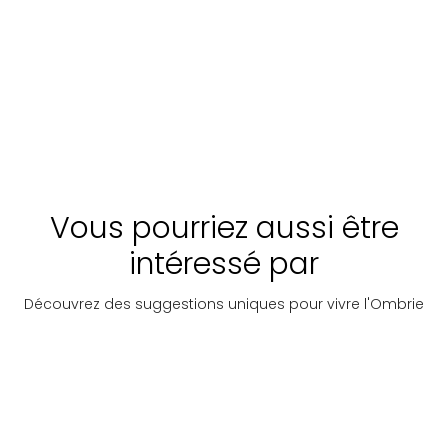
abbazie ed eremi
À
Découvrir
partir
de:
€
Prix sur
Découvrir
Prix
55
demande
dem
Vous pourriez aussi être
intéressé par
Découvrez des suggestions uniques pour vivre l'Ombrie
Itinéraires
Lieux
Étrusques
urbains
culturels