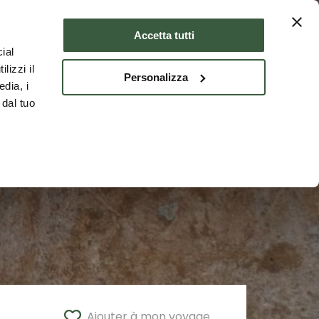
er
Où dormir
FRA
Accetta tutti
ial
lizzi il
Personalizza
edia, i
 dal tuo
Ajouter à mon voyage