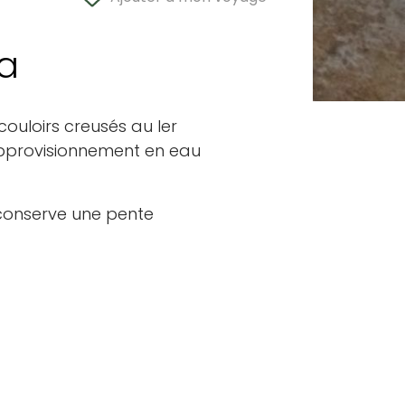
a
ouloirs creusés au Ier
l’approvisionnement en eau
 conserve une pente