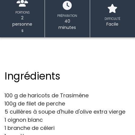
PORTIONS
PRÉPARATION
2
DIFFICULTÉ
40
personne
Facile
minutes
s
Ingrédients
100 g de haricots de Trasimène
100g de filet de perche
5 cuillères à soupe d'huile d'olive extra vierge
1 oignon blanc
1 branche de céleri