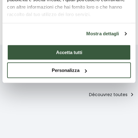
la Fagiolina del Trasimeno.
con altre informazioni che hai fornito loro o che hanno
raccolto dal tuo utilizzo dei loro servizi.
Assaisonner le tout avec la sauce préparée et servir le
plat chaud ou froid.
Mostra dettagli
Accetta tutti
Vous pourriez aussi être
Personalizza
intéressé par
Découvrez toutes
Entrée
Les plates
principaux