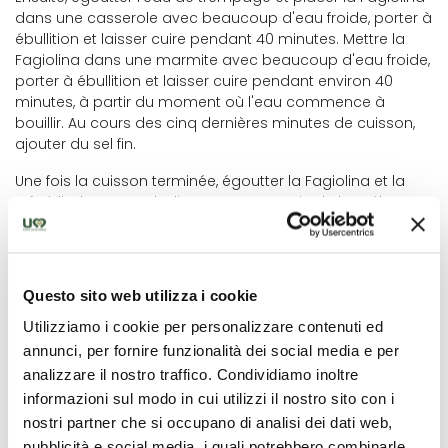
dans une casserole avec beaucoup d'eau froide, porter à
ébullition et laisser cuire pendant 40 minutes. Mettre la
Fagiolina dans une marmite avec beaucoup d'eau froide,
porter à ébullition et laisser cuire pendant environ 40
minutes, à partir du moment où l'eau commence à
bouillir. Au cours des cinq dernières minutes de cuisson,
ajouter du sel fin.
Une fois la cuisson terminée, égoutter la Fagiolina et la
refroidir dans un saladier en prenant soin de la mélanger
avec un filet de lait cru.avec un filet d'huile d'olive extra
vierge crue.
Séparément, faire bouillir les filets de Persico Reale del
Questo sito web utilizza i cookie
Trasimeno pendant environ 6 minutes dans de l'eau
aromatisée avec de l'oignon, du céleri, de la carotte et 1
Utilizziamo i cookie per personalizzare contenuti ed
cuillère à soupe de vinaigre, puis les égoutter.
annunci, per fornire funzionalità dei social media e per
analizzare il nostro traffico. Condividiamo inoltre
Entre-temps, préparer une sauce avec du persil, des
informazioni sul modo in cui utilizzi il nostro sito con i
câpres, de l'huile d'olive extra vierge, du sel et du poivre.
nostri partner che si occupano di analisi dei dati web,
Verser la perche dans le saladier et bien mélanger avec
pubblicità e social media, i quali potrebbero combinarle