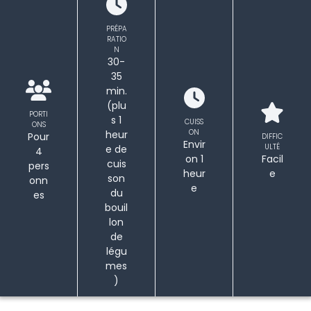
PRÉPA
RATIO
N
30-
35
min.
(plu
PORTI
s 1
CUISS
ONS
ON
heur
Pour
DIFFIC
Envir
ULTÉ
e de
4
on 1
Facil
cuis
pers
heur
e
son
onn
e
du
es
bouil
lon
de
légu
mes
)