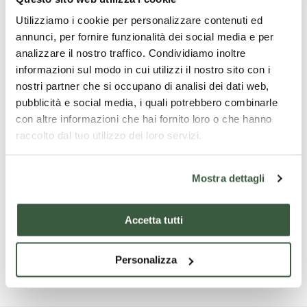
les faire cuire à feu doux avec une pincée de sel dans la
Utilizziamo i cookie per personalizzare contenuti ed
casserole pendant environ 10 minutes jusqu'à ce qu'ils
annunci, per fornire funzionalità dei social media e per
soient flétris.
analizzare il nostro traffico. Condividiamo inoltre
Ajouter le riz et le laisser griller pendant 2 minutes,
informazioni sul modo in cui utilizzi il nostro sito con i
déglacer avec le vin blanc et poursuivre la cuisson en
nostri partner che si occupano di analisi dei dati web,
arrosant avec une première louche de bouillon. Remuer
pubblicità e social media, i quali potrebbero combinarle
souvent et ajouter du bouillon chaud petit à petit si
con altre informazioni che hai fornito loro o che hanno
nécessaire.
raccolto dal tuo utilizzo dei loro servizi.
En fin de cuisson, après environ 20 minutes, ajuster le sel.
Pour un risotto encore plus savoureux, assaisonner de
parmesan ou de fromage de brebis local et d'une pincée
Mostra dettagli
de poivre. Excellent accompagné d'un bon verre de vin
blanc !
Accetta tutti
Photo Credits
: Nevio Ronconi
Personalizza