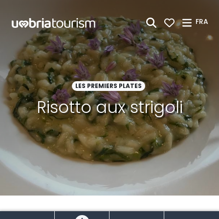
Saut au contenu principal
FRA
LES PREMIERS PLATES
Risotto aux strigoli