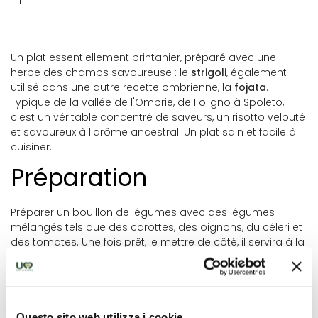
Un plat essentiellement printanier, préparé avec une
herbe des champs savoureuse : le
strigoli
, également
utilisé dans une autre recette ombrienne, la
fojata
.
Typique de la vallée de l'Ombrie, de Foligno à Spoleto,
c'est un véritable concentré de saveurs, un risotto velouté
et savoureux à l'arôme ancestral. Un plat sain et facile à
cuisiner.
Préparation
Préparer un bouillon de légumes avec des légumes
mélangés tels que des carottes, des oignons, du céleri et
des tomates. Une fois prêt, le mettre de côté, il servira à la
cuisson du risotto.
Pendant ce temps, faire revenir l'oignon et la gousse d'ail
finement hachés dans l'huile d'une casserole. Nettoyer les
strigoli en enlevant les tiges, les hacher grossièrement et
Questo sito web utilizza i cookie