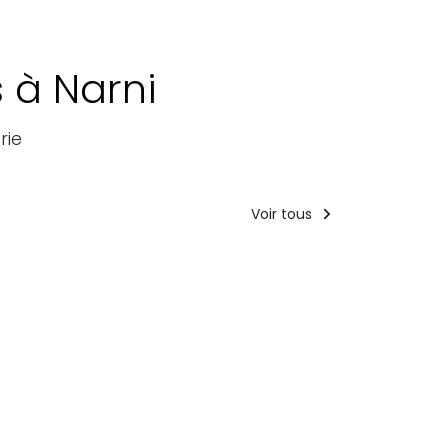
s à Narni
rie
Voir tous
Hébergement
Forfaits
touristiques