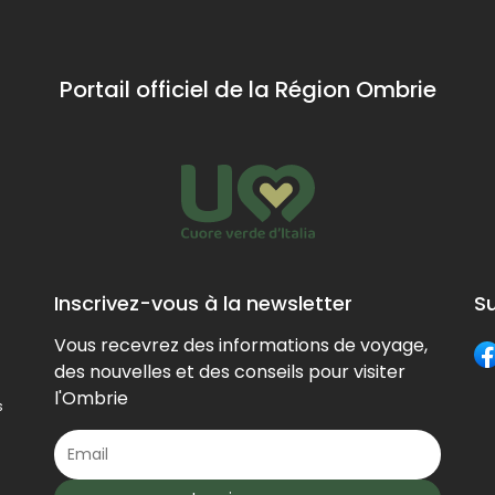
della Sbarra,
1870 
exemple
où se
mairi
d'architecture
trouvait un
Panic
médiévale qui
Portail officiel de la Région Ombrie
ancien et
raconte l'histoire
modeste
du système
ermitage
défensif de
organisé en
l'ancien bourg.
plusieurs
cellules, est
utilisé depuis
Inscrivez-vous à la newsletter
S
2003 comme
Vous recevrez des informations de voyage,
musée des
des nouvelles et des conseils pour visiter
vêtements
l'Ombrie
s
sacrés,
agrandi par
la suite entre