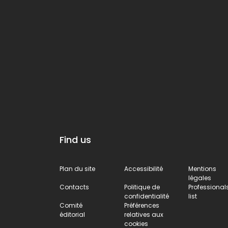
somptueuse
une
des
forteresse
demeures
médiévale
seigneuriales
historique, à
de Città
quelques
della Pieve.
pas du
village,
offrant une
vue
imprenable.
Find us
Plan du site
Accessibilité
Mentions
légales
Contacts
Politique de
Professional
confidentialité
list
Comité
Préférences
éditorial
relatives aux
cookies