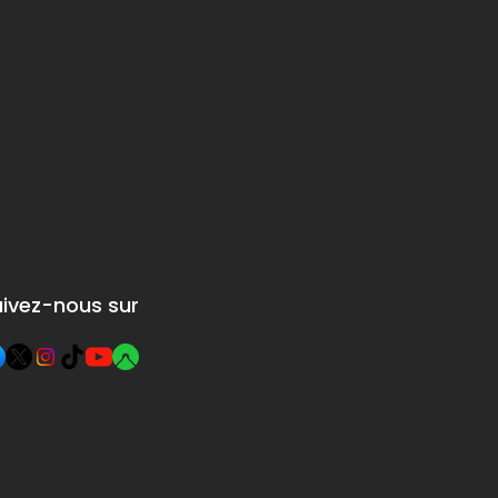
qui s'est développée
de la
plus tard le long de
e de
la rive du lac.
ale
Passignano signifie
littéralement « lieu de
la marche ». Cela fait
probablement
référence à
l'existence d'une
structure militaire
uivez-nous sur
romaine qui
contrôlait le célèbre «
Step », une route
reliant le nord et le
sud de la péninsule.