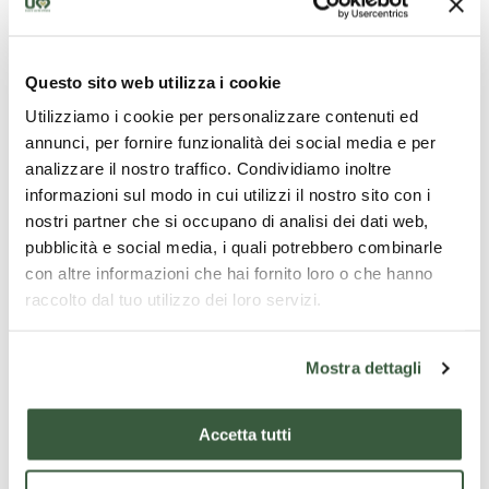
Mettre tous les ingrédients dans un sac sous vide.
Faire fermenter pendant 3 jours à température
contrôlée.
Questo sito web utilizza i cookie
Pour le pigeon :
Utilizziamo i cookie per personalizzare contenuti ed
annunci, per fornire funzionalità dei social media e per
Séparer les poitrines de la carcasse à l'aide de
analizzare il nostro traffico. Condividiamo inoltre
ciseaux.
informazioni sul modo in cui utilizzi il nostro sito con i
Placer les poitrines dans une saumure pendant 1
nostri partner che si occupano di analisi dei dati web,
heure (eau et sel).
Sécher et mettre sous vide.
pubblicità e social media, i quali potrebbero combinarle
Cuire à 63 °C pendant 20 min dans la rôtissoire.
con altre informazioni che hai fornito loro o che hanno
Refroidir dans de l'eau et de la glace.
raccolto dal tuo utilizzo dei loro servizi.
Pour la sauce au pigeon
Mostra dettagli
Découper les os de pigeon.
Faire revenir dans une poêle.
Ajouter la carotte et l'oignon.
Accetta tutti
Mouiller avec le bouillon de poule.
Cuire pendant 2 heures et égoutter.