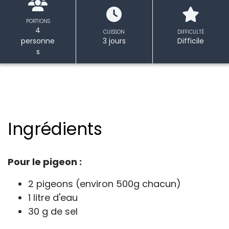
PORTIONS
4
CUISSON
DIFFICULTÉ
personne
3 jours
Difficile
s
Ingrédients
Pour le pigeon :
2 pigeons (environ 500g chacun)
1 litre d'eau
30 g de sel