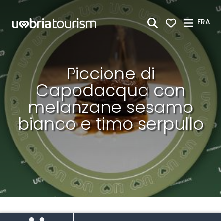
Saut au contenu principal
FRA
Piccione di
Capodacqua con
melanzane sesamo
bianco e timo serpullo