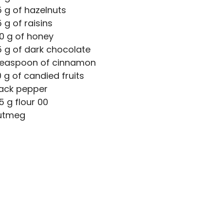
 g of hazelnuts
 g of raisins
0 g of honey
 g of dark chocolate
 teaspoon of cinnamon
 g of candied fruits
lack pepper
5 g flour 00
utmeg