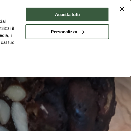
er
Où dormir
FRA
Accetta tutti
ial
lizzi il
Personalizza
edia, i
 dal tuo