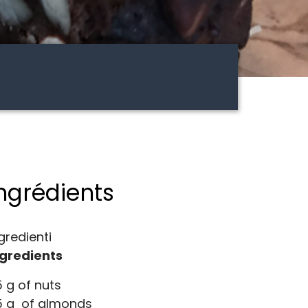
ngrédients
gredienti
ngredients
 g of nuts
5 g of almonds