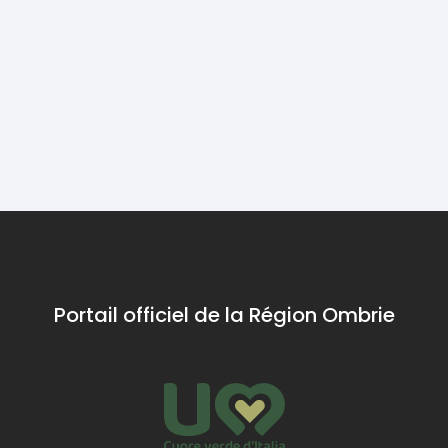
Pecora Nera,
de Noël 
Carpe du
Polpette & Co
l'Ombrie,
Trasimène
nous explique
avec un
comment ils
particuli
créent des
torciglio
boulettes de
origines
viande
incertain
spéciales al
prétend
sugo avec des
forme es
produits
anguille 
provenant
d'autres
Portail officiel de la Région Ombrie
principalement
serpent.
du territoire de
Indépe
l'Ombrie.
son histo
dessert
toute la 