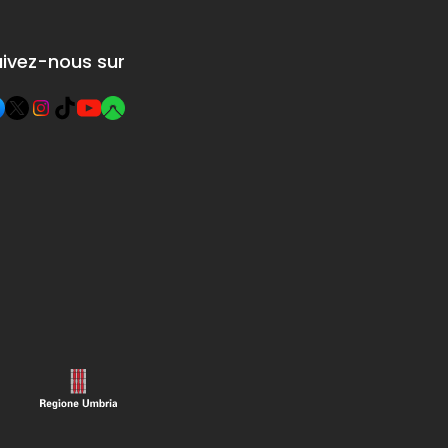
fférentes
 qui peuvent
uivez-nous sur
en dosage ou
 présence ou
e de certains
nts, mais
pour les
ons finales,
ent
p de place
tivité.