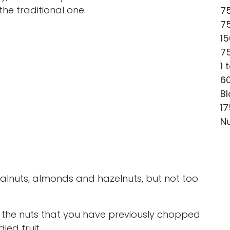
the traditional one.
75
75
15
75
1
60
B
17
N
lnuts, almonds and hazelnuts, but not too
t the nuts that you have previously chopped
ed fruit.