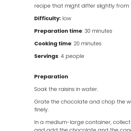
recipe that might differ slightly from 
Difficulty:
low
Preparation time
: 30 minutes
Cooking time
: 20 minutes
Servings
: 4 people
Preparation
Soak the raisins in water.
Grate the chocolate and chop the wa
finely.
In a medium-large container, collec
and add the chocolate and the candi