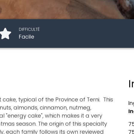
DIFFICULTÉ
Facile
I
ake, typical of the Province of Terni. This
In
elnuts, almonds, cinnamon, nutmeg,
I
eal "energy cake", which makes it a very
tmas season. The origin of this specialty
75
y, each family follows its own reviewed
7