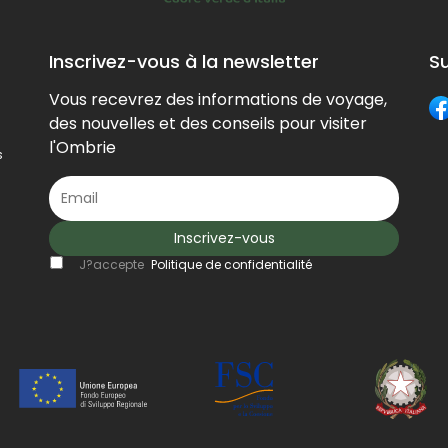
existe di
versions
Inscrivez-vous à la newsletter
S
varier 
Vous recevrez des informations de voyage,
pour la
des nouvelles et des conseils pour visiter
l'absenc
l'Ombrie
s
ingrédie
surtout 
décorati
Inscrivez-vous
qui laiss
J?accepte
Politique de confidentialité
beaucou
à la créa