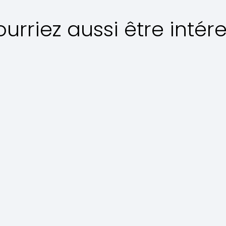
urriez aussi être intér
Les plates
Desserts
principaux
Regina in
Polpette
Porchetta
Special al
Torcig
Sugo
Histoire et
Leonardo de
Parmi le
saveurs de la