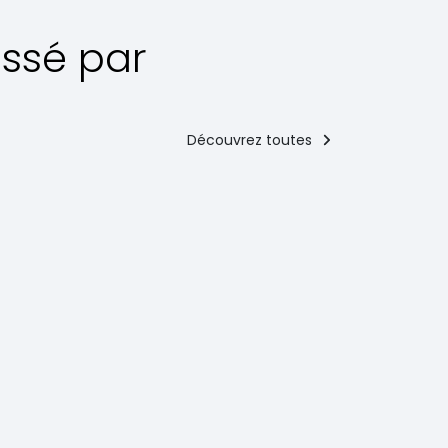
essé par
Découvrez toutes
Les plates
principaux
Parmigiana
di gobbi
lione
La parmigiana
s douceurs