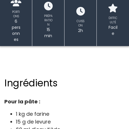
PORTI
PRÉPA
ONS
DIFFIC
RATIO
6
CUISS
ULTÉ
N
ON
pers
Facil
15
2h
onn
e
min
es
Ingrédients
Pour la pâte :
1 kg de farine
15 g de levure