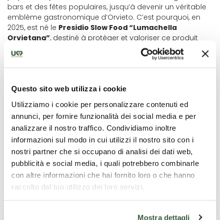
bars et des fêtes populaires, jusqu’à devenir un véritable
emblème gastronomique d’Orvieto. C’est pourquoi, en
2025, est né le
Presidio Slow Food “Lumachella
Orvietana”
, destiné à protéger et valoriser ce produit
dans sa forme authentique.
Aujourd’hui, cette petite gourmandise est un symbole
d’identité, de mémoire et de durabilité. Croquer dans une
lumachella
tiède, c’est goûter à des siècles d’histoire, de
Questo sito web utilizza i cookie
mains qui pétrissent et de familles réunies, enfermés dans
Utilizziamo i cookie per personalizzare contenuti ed
une spirale dorée, simple et parfaite.
annunci, per fornire funzionalità dei social media e per
Préparation
analizzare il nostro traffico. Condividiamo inoltre
informazioni sul modo in cui utilizzi il nostro sito con i
nostri partner che si occupano di analisi dei dati web,
Délayez la levure dans l’eau tiède et versez-la dans la
farine. Pétrissez jusqu’à obtenir une pâte souple et lisse,
pubblicità e social media, i quali potrebbero combinarle
semblable à celle de la pizza. Étalez délicatement la pâte
con altre informazioni che hai fornito loro o che hanno
sur un plan fariné. Répartissez uniformément la garniture
raccolto dal tuo utilizzo dei loro servizi.
choisie, puis pétrissez à nouveau pour bien mélanger.
Laissez reposer, couvert, jusqu’à ce qu’elle double de
volume.
Mostra dettagli