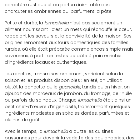
caractère rustique et au parfum inimitable des
charcuteries ombriennes qui parfument la pâte.
Petite et dorée, la
lumachella
n’est pas seulement un
aliment nourrissant : c’est un mets qui réchauffe le cœur,
rappelant les saveurs et la convivialité de la maison. Ses
origines remontent aux fours domestiques des familles
rurales, où elle était préparée comme encas simple mais
savoureux, à partir de restes de pâte à pain enrichie
d’ingrédients locaux et authentiques.
Les recettes, transmises oralement, variaient selon la
saison et les produits disponibles : en été, on utilisait
plutôt la pancetta ou le
guanciale
, tandis qu’en hiver, on
ajoutait des morceaux de jambon, du fromage, de l’huile
ou parfois du saindoux. Chaque
lumachella
était ainsi un
petit chef-d’œuvre d’ingéniosité, transformant quelques
ingrédients modestes en spirales dorées, parfumées et
pleines de goût.
Avec le temps, la
lumachella
a quitté les cuisines
paysannes pour devenir la vedette des boulangeries, des