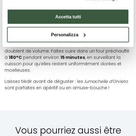
Une fois levée, divisez la pâte en petits boudins d’environ 1
cm d’épaisseur et enroulez-les sur eux-mêmes en
Accetta tutti
formant des spirales de trois tours environ. Disposez-les
sur une plaque recouverte de papier cuisson, en les
espaçant légèrement.
Personalizza
Laissez de nouveau lever jusqu’à ce que les
lumachelle
doublent de volume. Faites cuire dans un four préchauffé
à
180°C
pendant environ
15 minutes
, en surveillant la
cuisson pour qu’elles restent uniformément dorées et
moelleuses.
Laissez tiédir avant de déguster : les
lumachelle d’Orvieto
sont parfaites en apéritif ou en amuse-bouche !
Vous pourriez aussi être