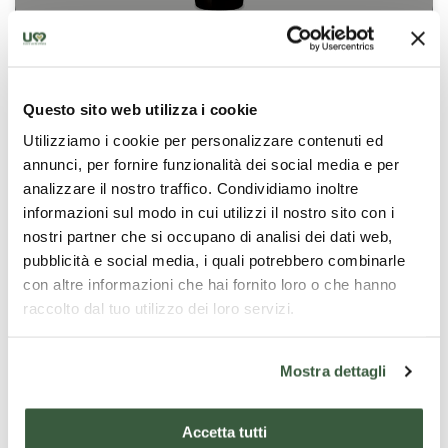
Sannicolas
Une Brown Ale au double malt, avec un degré d’alcool
Questo sito web utilizza i cookie
de 7%. Ses notes de miel, de caramel et de fruits secs
sont le résultat du traitement de malts grillés et
Utilizziamo i cookie per personalizzare contenuti ed
caramélisés et de l’ajout de miel et de châtaignes
annunci, per fornire funzionalità dei social media e per
pendant la cuisson. Parfaite à boire lors des moments
analizzare il nostro traffico. Condividiamo inoltre
festifs classiques en compagnie, surtout
Birrificio dei Perugini
informazioni sul modo in cui utilizzi il nostro sito con i
accompagnée de châtaignes grillées, de fruits secs et
nostri partner che si occupano di analisi dei dati web,
de grillades, qui en rehaussent le goût.
pubblicità e social media, i quali potrebbero combinarle
con altre informazioni che hai fornito loro o che hanno
raccolto dal tuo utilizzo dei loro servizi.
Mostra dettagli
Accetta tutti