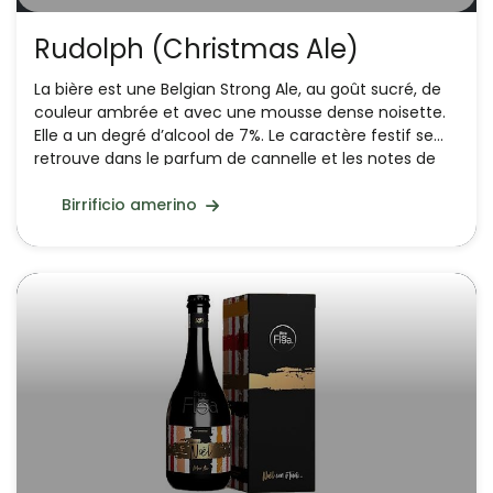
Rudolph (Christmas Ale)
La bière est une Belgian Strong Ale, au goût sucré, de
couleur ambrée et avec une mousse dense noisette.
Elle a un degré d’alcool de 7%. Le caractère festif se
retrouve dans le parfum de cannelle et les notes de
noisette et de biscuit – typiques des malts caramel –
mealy, comme disent les Anglais. Parfaite en fin de
Birrificio amerino
repas, affirme le brasseur, ou accompagnée de
desserts de Noël faits de fruits secs et de fruits confits.