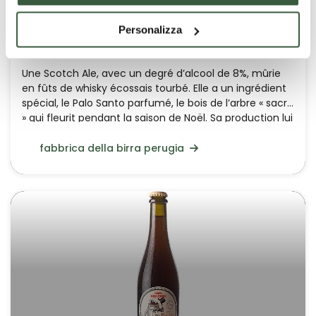
Personalizza
Santa Ila (Scotch Ale)
Une Scotch Ale, avec un degré d’alcool de 8%, mûrie
en fûts de whisky écossais tourbé. Elle a un ingrédient
spécial, le Palo Santo parfumé, le bois de l’arbre « sacré
» qui fleurit pendant la saison de Noël. Sa production lui
confère sa couleur acajou caractéristique, sa
structure maltée, ses parfums boisés avec des notes
fabbrica della birra perugia
tourbées, balsamiques et épicées.