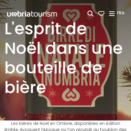
Saut au contenu principal
FRA
L'esprit de
Noël dans une
bouteille de
bière
Les bières de Noël en Ombrie, disponibles en édition
limitée, évoquent l’époque où l’on ajoutait au houblon des