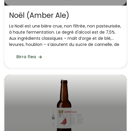
Noël (Amber Ale)
La Noël est une bière crue, non filtrée, non pasteurisée,
à haute fermentation. Le degré d'alcool est de 7,5%.
Aux ingrédients classiques – malt d’orge et de blé,
levures, houblon – s’ajoutent du sucre de cannelle, de
l’écorce d’orange douce, de la cannelle, de la
cardamome et du poivre noir pour en rehausser le
Birra flea
caractère festif. Un ingrédient fondamental est aussi
l’eau minérale de Gualdo Tadino, connue pour ses
sources d’eau fraîchissimes, dont celles de Rocchetta,
de Capodacqua et de Santo Marzio – une bière « à
trinquer » !