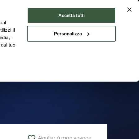
er
Où dormir
FRA
Accetta tutti
ial
lizzi il
Personalizza
edia, i
 dal tuo
Ajouter à mon voyage