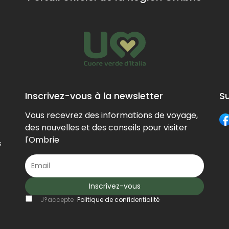
hill" not far
lley,
castrum", at the
from the
odi.
centre of
village of the
Collazzone.
same name.
Inscrivez-vous à la newsletter
S
Vous recevrez des informations de voyage,
des nouvelles et des conseils pour visiter
l'Ombrie
s
Inscrivez-vous
J?accepte
Politique de confidentialité