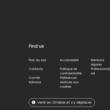
of the Tiber Va
not far from T
Find us
Plan du site
Accessibilité
Mentions
légales
Contacts
Politique de
Professional
confidentialité
list
Comité
Préférences
éditorial
relatives aux
cookies
Venir en Ombrie et s’y déplacer