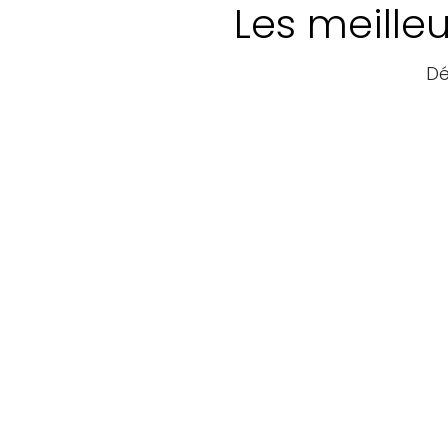
Les meille
Dé
Hébergement
LA
Expériences dans l
établissements
CASELLA