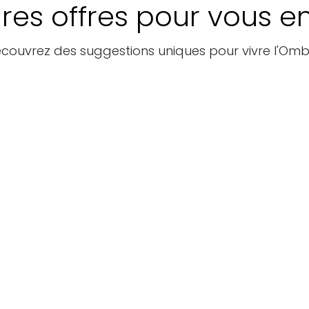
ures offres pour vous e
couvrez des suggestions uniques pour vivre l'Omb
Forfaits
Forfaits
touristiques
touristiques
Hé
es
UMBRIA
Orvieto,
FA
IN TOUR
trois
M