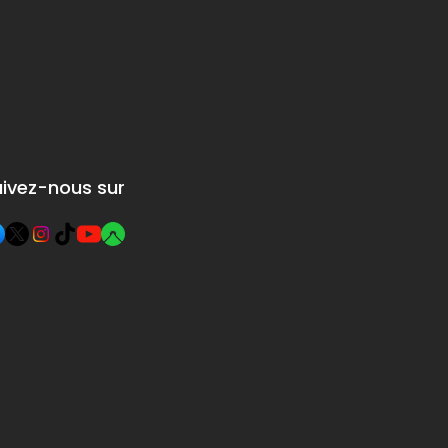
built before
Umberto I,
the year 1000.
recently paved
in brick.
uivez-nous sur