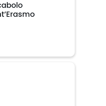
cabolo
nt’Erasmo