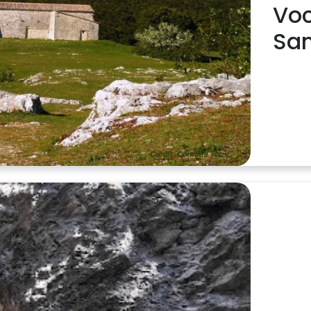
Vo
Sa