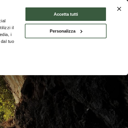
er
Où dormir
FRA
Accetta tutti
ial
lizzi il
Personalizza
edia, i
 dal tuo
mbrie