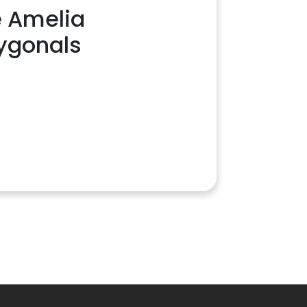
 Amelia
ygonals