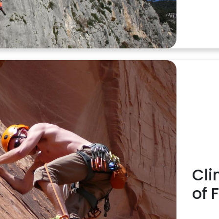
Cli
of 