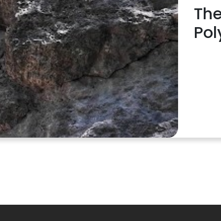
The
Pol