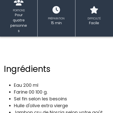
PORTIONS
Pour
PRÉPARATION
DIFFICULTÉ
quatre
15 min
Facile
personne
s
Ingrédients
Eau 200 ml
Farine 00 100 g.
Sel fin selon les besoins
Huile d'olive extra vierge
Jambon cru de Norcia selon votre goût