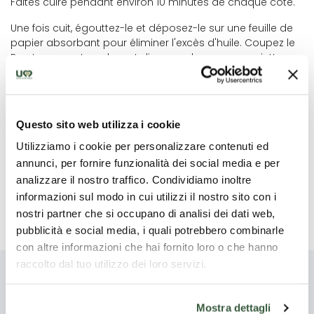
Faites cuire pendant environ 10 minutes de chaque côté.
Une fois cuit, égouttez-le et déposez-le sur une feuille de
papier absorbant pour éliminer l'excès d'huile. Coupez le
Brustengo en tranches et disposez-le sur une assiette.
Garnissez-le de pecorino et de jambon cru de Norcia
(IGP). Servez chaud.
Vous pouvez utiliser le reste de la pâte pour préparer un
Questo sito web utilizza i cookie
deuxième Brustengo.
Utilizziamo i cookie per personalizzare contenuti ed
Variantes : Vous pouvez également ajouter des feuilles de
annunci, per fornire funzionalità dei social media e per
romarin hachées dans la pâte. Conseils : Pour obtenir une
analizzare il nostro traffico. Condividiamo inoltre
pâte plus croustillante, il est recommandé d'utiliser de
informazioni sul modo in cui utilizzi il nostro sito con i
l'eau gazeuse froide.
nostri partner che si occupano di analisi dei dati web,
pubblicità e social media, i quali potrebbero combinarle
con altre informazioni che hai fornito loro o che hanno
raccolto dal tuo utilizzo dei loro servizi.
Vous pourriez aussi être
Mostra dettagli