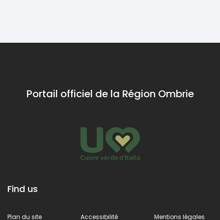
gingembre
b
et à la
v
s
cannelle
s
par Rione
p
Spada
p
p
du
Portail officiel de la Région Ombrie
l'
Find us
Plan du site
Accessibilité
Mentions légales