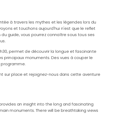
contée à travers les mythes et les légendes lors du
oyons et touchons aujourd'hui n'est que le reflet
n du guide, vous pourrez connaître sous tous ses
us.
 1h30, permet de découvrir la longue et fascinante
 ses principaux monuments. Des vues à couper le
au programme.
ent sur place et rejoignez-nous dans cette aventure
 provides an insight into the long and fascinating
ts main monuments. There will be breathtaking views