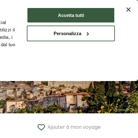
er
Où dormir
FRA
Accetta tutti
ial
lizzi il
Personalizza
edia, i
 dal tuo
Ajouter à mon voyage