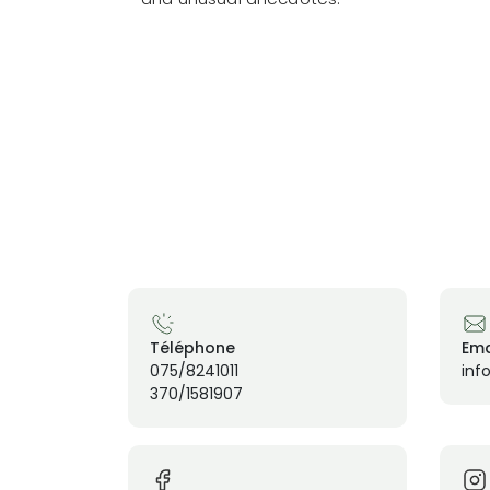
Téléphone
Ema
075/8241011
inf
370/1581907