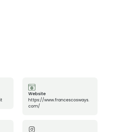
Website
it
https://www.francescosways.
com/