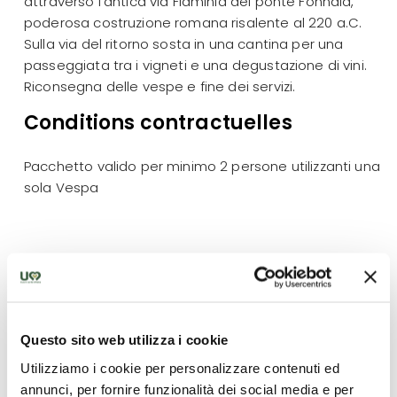
attraverso l’antica via Flaminia del ponte Fonnaia,
poderosa costruzione romana risalente al 220 a.C.
Sulla via del ritorno sosta in una cantina per una
passeggiata tra i vigneti e una degustazione di vini.
Riconsegna delle vespe e fine dei servizi.
Conditions contractuelles
Pacchetto valido per minimo 2 persone utilizzanti una
sola Vespa
Ce qui est inclus
- 1 pernottamento con trattamento di mezza
pensione in hotel di 3 stelle
Questo sito web utilizza i cookie
- Visita guidata del centro storico di Todi di una
Utilizziamo i cookie per personalizzare contenuti ed
durata di 2 ore (con guida locale autorizzata dalla
annunci, per fornire funzionalità dei social media e per