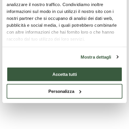
Regione Umbria)
analizzare il nostro traffico. Condividiamo inoltre
informazioni sul modo in cui utilizzi il nostro sito con i
- Noleggio Vespa mezza giornata
nostri partner che si occupano di analisi dei dati web,
- Degustazione di vini in cantina
pubblicità e social media, i quali potrebbero combinarle
con altre informazioni che hai fornito loro o che hanno
raccolto dal tuo utilizzo dei loro servizi.
Ce qui n'est pas inclus
Mostra dettagli
- Bevande ai pasti
Accetta tutti
- Ingressi
- Tasse di soggiorno (se prevista)
Personalizza
- Extra in genere