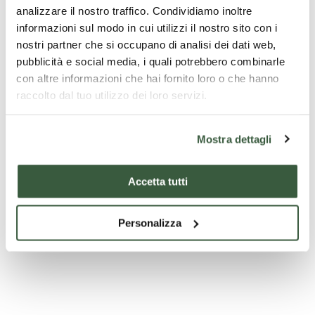
Regione Umbria)
analizzare il nostro traffico. Condividiamo inoltre
informazioni sul modo in cui utilizzi il nostro sito con i
- Noleggio Vespa mezza giornata
nostri partner che si occupano di analisi dei dati web,
- Degustazione di vini in cantina
pubblicità e social media, i quali potrebbero combinarle
con altre informazioni che hai fornito loro o che hanno
raccolto dal tuo utilizzo dei loro servizi.
Ce qui n'est pas inclus
Mostra dettagli
- Bevande ai pasti
Accetta tutti
- Ingressi
- Tasse di soggiorno (se prevista)
Personalizza
- Extra in genere