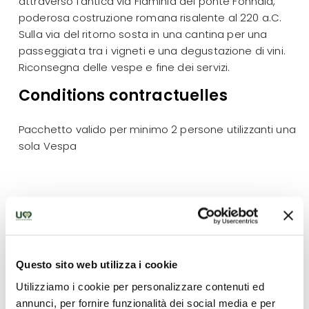
attraverso l’antica via Flaminia del ponte Fonnaia,
poderosa costruzione romana risalente al 220 a.C.
Sulla via del ritorno sosta in una cantina per una
passeggiata tra i vigneti e una degustazione di vini.
Riconsegna delle vespe e fine dei servizi.
Conditions contractuelles
Pacchetto valido per minimo 2 persone utilizzanti una
sola Vespa
Ce qui est inclus
- 1 pernottamento con trattamento di mezza
pensione in hotel di 3 stelle
Questo sito web utilizza i cookie
- Visita guidata del centro storico di Todi di una
Utilizziamo i cookie per personalizzare contenuti ed
durata di 2 ore (con guida locale autorizzata dalla
annunci, per fornire funzionalità dei social media e per