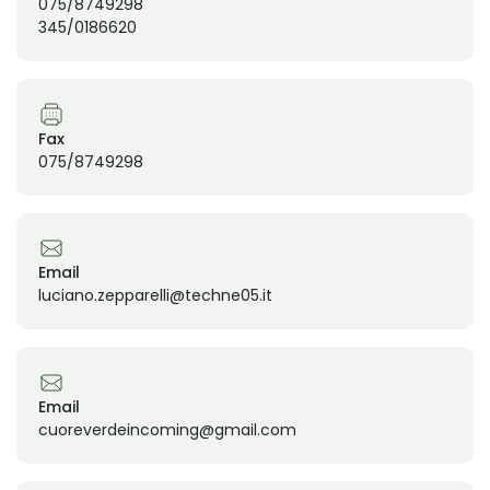
075/8749298
345/0186620
Fax
075/8749298
Email
luciano.zepparelli@techne05.it
Email
cuoreverdeincoming@gmail.com