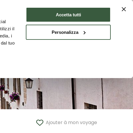
er
Où dormir
FRA
Accetta tutti
ial
lizzi il
Personalizza
edia, i
 dal tuo
Ajouter à mon voyage