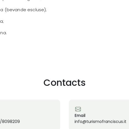
ona (bevande escluse);
a;
ona.
Contacts
Email
/8098209
info@turismofranciscus.it