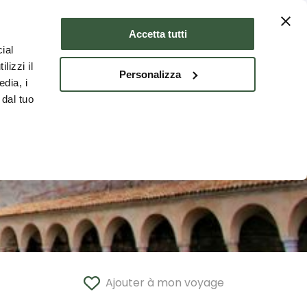
er
Où dormir
FRA
Accetta tutti
ial
lizzi il
Personalizza
edia, i
 dal tuo
Ajouter à mon voyage