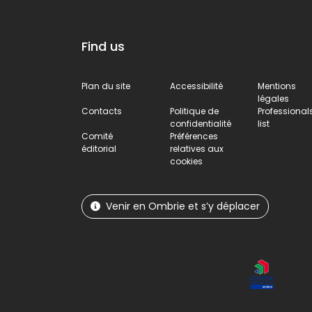
Find us
Plan du site
Accessibilité
Mentions
légales
Contacts
Politique de
Professional
confidentialité
list
Comité
Préférences
éditorial
relatives aux
cookies
Venir en Ombrie et s’y déplacer