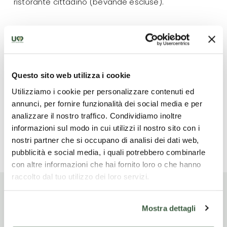
ristorante cittadino (bevande escluse).
Ce qui n'est pas inclus
Pranzi e cene eccetto quella indicata nell'offerta,
Questo sito web utilizza i cookie
bevande, trasferimenti, mance ed extra, tutto quanto
Utilizziamo i cookie per personalizzare contenuti ed
non indicato in "la quota include"
annunci, per fornire funzionalità dei social media e per
analizzare il nostro traffico. Condividiamo inoltre
informazioni sul modo in cui utilizzi il nostro sito con i
nostri partner che si occupano di analisi dei dati web,
Lire la suite
pubblicità e social media, i quali potrebbero combinarle
con altre informazioni che hai fornito loro o che hanno
raccolto dal tuo utilizzo dei loro servizi.
Mostra dettagli