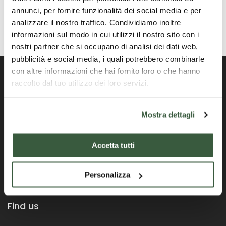
annunci, per fornire funzionalità dei social media e per
analizzare il nostro traffico. Condividiamo inoltre
informazioni sul modo in cui utilizzi il nostro sito con i
nostri partner che si occupano di analisi dei dati web,
pubblicità e social media, i quali potrebbero combinarle
con altre informazioni che hai fornito loro o che hanno
raccolto dal tuo utilizzo dei loro servizi.
Portail officiel de la Région Ombrie
Mostra dettagli
Accetta tutti
Personalizza
Find us