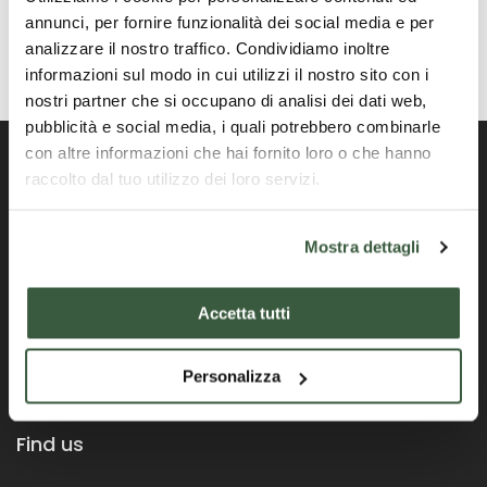
annunci, per fornire funzionalità dei social media e per
analizzare il nostro traffico. Condividiamo inoltre
informazioni sul modo in cui utilizzi il nostro sito con i
nostri partner che si occupano di analisi dei dati web,
pubblicità e social media, i quali potrebbero combinarle
con altre informazioni che hai fornito loro o che hanno
raccolto dal tuo utilizzo dei loro servizi.
Portail officiel de la Région Ombrie
Mostra dettagli
Accetta tutti
Personalizza
Find us