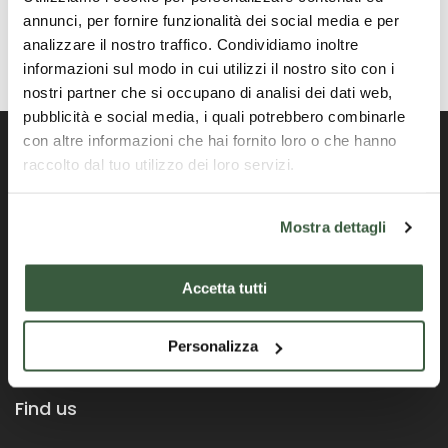
annunci, per fornire funzionalità dei social media e per
analizzare il nostro traffico. Condividiamo inoltre
informazioni sul modo in cui utilizzi il nostro sito con i
nostri partner che si occupano di analisi dei dati web,
pubblicità e social media, i quali potrebbero combinarle
con altre informazioni che hai fornito loro o che hanno
raccolto dal tuo utilizzo dei loro servizi.
Portail officiel de la Région Ombrie
Mostra dettagli
Accetta tutti
Personalizza
Find us