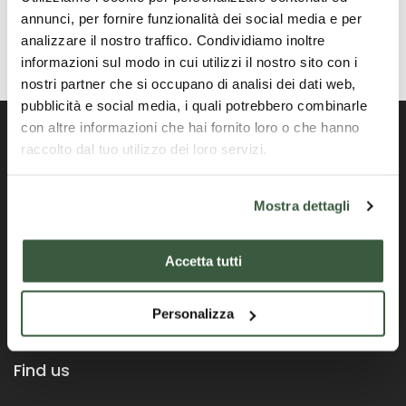
annunci, per fornire funzionalità dei social media e per
analizzare il nostro traffico. Condividiamo inoltre
informazioni sul modo in cui utilizzi il nostro sito con i
nostri partner che si occupano di analisi dei dati web,
pubblicità e social media, i quali potrebbero combinarle
con altre informazioni che hai fornito loro o che hanno
raccolto dal tuo utilizzo dei loro servizi.
Portail officiel de la Région Ombrie
Mostra dettagli
Accetta tutti
Personalizza
Find us