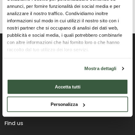
annunci, per fornire funzionalità dei social media e per
analizzare il nostro traffico. Condividiamo inoltre
informazioni sul modo in cui utilizzi il nostro sito con i
nostri partner che si occupano di analisi dei dati web,
pubblicità e social media, i quali potrebbero combinarle
con altre informazioni che hai fornito loro o che hanno
raccolto dal tuo utilizzo dei loro servizi.
Portail officiel de la Région Ombrie
Mostra dettagli
Accetta tutti
Personalizza
Find us