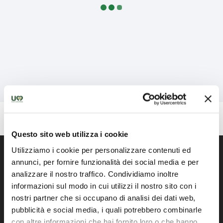
Haut de page
Questo sito web utilizza i cookie
Utilizziamo i cookie per personalizzare contenuti ed
annunci, per fornire funzionalità dei social media e per
analizzare il nostro traffico. Condividiamo inoltre
Portail officiel de la Région Ombrie
informazioni sul modo in cui utilizzi il nostro sito con i
nostri partner che si occupano di analisi dei dati web,
pubblicità e social media, i quali potrebbero combinarle
con altre informazioni che hai fornito loro o che hanno