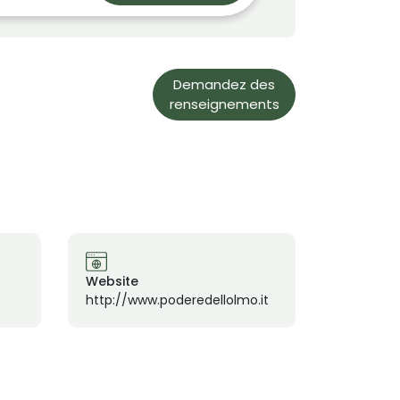
Demandez des
renseignements
Website
http://www.poderedellolmo.it