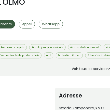
L'OLMO
ements
Appel
Whatsapp
Animaux acceptés
Aire de jeux pour enfants
Aire de stationnement
Voi
Vente directe de produits frais
null
École d'équitation
Entreprise inséré
Voir tous les services
Adresse
Strada Zamponare,S.N.C.