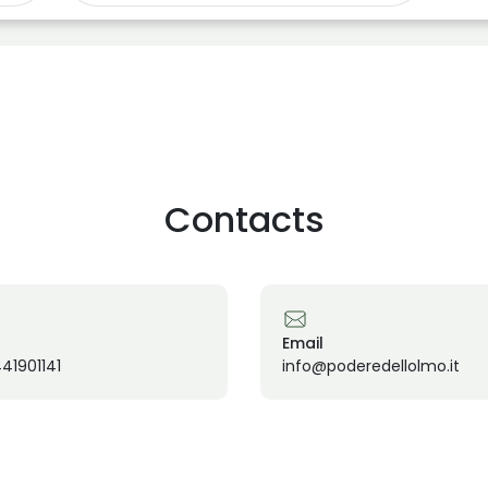
Contacts
Email
41901141
info@poderedellolmo.it