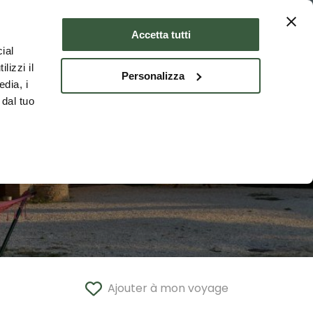
er
Où dormir
FRA
Accetta tutti
ial
lizzi il
Personalizza
edia, i
 dal tuo
Ajouter à mon voyage