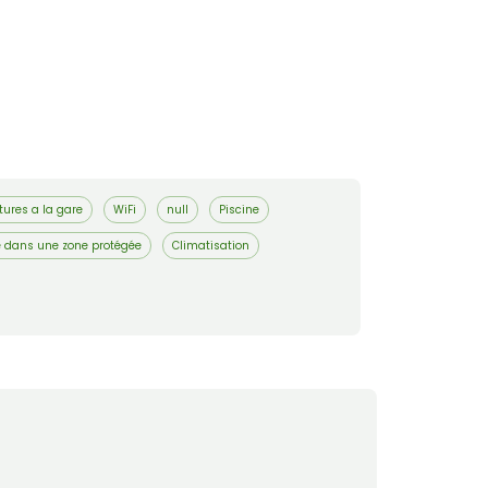
tures a la gare
WiFi
null
Piscine
e dans une zone protégée
Climatisation