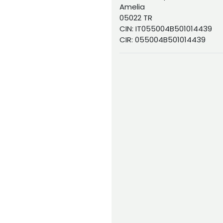
Amelia
05022 TR
CIN: IT055004B501014439
CIR: 055004B501014439