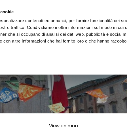
e region
Experience Umbria
Events
Organize
 cookie
rsonalizzare contenuti ed annunci, per fornire funzionalità dei soc
stro traffico. Condividiamo inoltre informazioni sul modo in cui uti
tner che si occupano di analisi dei dati web, pubblicità e social m
 con altre informazioni che hai fornito loro o che hanno raccolto
View on map