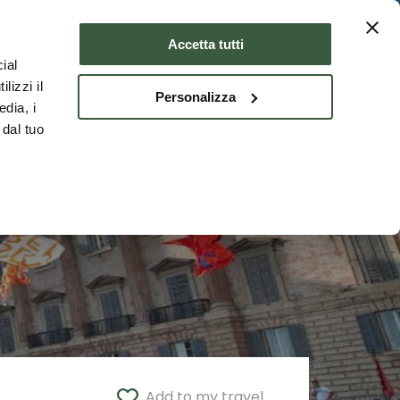
Where to stay
ENG
Accetta tutti
ial
lizzi il
Personalizza
edia, i
 dal tuo
Add to my travel