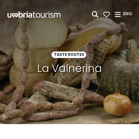
Skip to Main Content
ENG
TASTE ROUTES
La Valnerina