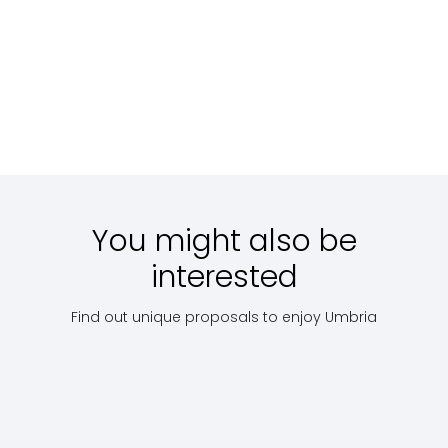
GRAN TOUR
Saints
Accumo
DELL’UMBRIA
familie
2022
Price
Scopri
on
Price on
Scopri
request
Starti
request
with:
€
You might also be
interested
Find out unique proposals to enjoy Umbria