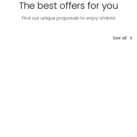
The best offers for you
Find out unique proposals to enjoy Umbria
See all
Tourist
packages
Guide
Tourist packages
The
Hiki
GRAN TOUR
Land of
Sibil
DELL’UMBRIA
Saints
Adv
The Land of
Pantani