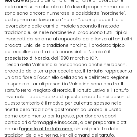
Norcia
è la patria della norcineria, l’arte di lavorazione
delle carni suine che alla città deve il proprio nome: nella
zona sono ancora numerose le cosiddette "norcinerie",
botteghe in cui lavorano i “norcini”, cioè gli addetti alla
lavorazione delle carni di maiale secondo il metodo
tradizionale. Se nelle norcinerie si producono tutti i tipi di
insaccati, dal salame al capocollo, dalla lonza ai tanti altri
prodotti unici della tradizione norcina, il prodotto tipico
per eccellenza e tra i più conosciuti di Norcia è il
prosciutto di Norcia
, dal 1998 marchio IGP.
I tesori della Valnerina si nascondono anche nei boschi. Il
prodotto della terra per eccellenza,
il tartufo
, rappresenta
un altro fiore all'occhiello della zona e dell’intera Regione.
Le specie di tartufi presenti in Valnerina sono ben tre: Il
Tartufo Nero Pregiato di Norcia, il Tartufo Estivo e il Tartufo
Invernale. L'abbondanza di questo prodotto nei boschi di
questo territorio è il motivo per cui entra spesso nelle
ricette della tradizione gastronomica umbra: è usato
come condimento per la pasta, per donare sapori
particolari a formaggi e insaccati, o per preparare piatti
come l'
agnello al tartufo nero
, sintesi perfetta delle
tradizioni della Valnerina. Per gli amanti del tartufo,