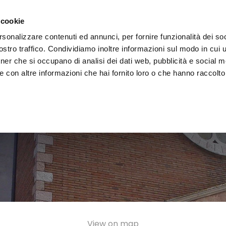
e region
Experience Umbria
Events
Organize
 cookie
rsonalizzare contenuti ed annunci, per fornire funzionalità dei soc
stro traffico. Condividiamo inoltre informazioni sul modo in cui uti
tner che si occupano di analisi dei dati web, pubblicità e social m
 con altre informazioni che hai fornito loro o che hanno raccolto
View on map