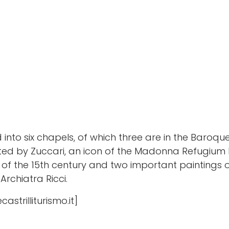
Montecastrilli
d into six chapels, of which three are in the Baroque
ted by Zuccari, an icon of the Madonna Refugium 
 of the 15th century and two important paintings o
rchiatra Ricci.
strilliturismo.it]