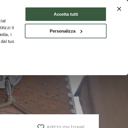
Where to stay
ENG
Accetta tutti
ial
lizzi il
Personalizza
edia, i
 dal tuo
Add to my travel