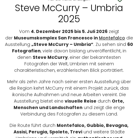
Steve McCurry – Umbria
2025
Vom
4. Dezember 2025 bis 5.
Juli
2026
zeigt
der
Museumskomplex San Francesco in
Montefalco
die
Ausstellung
„Steve McCurry – Umbria“
. Zu sehen sind
60
Fotografien
, viele davon bislang unveröffentlicht, in
denen
Steve McCurry
, einer der bekanntesten
Fotografen der Welt, Umbrien mit seinem
charakteristischen, erzählerischen Blick porträtiert.
Mehr als zehn Jahre nach seiner ersten Ausstellung über
die Region kehrt McCurry mit einem Projekt zurück, das
ikonische Aufnahmen und neue Arbeiten vereint. Die
Ausstellung bietet eine
visuelle Reise
durch
Orte,
Menschen und Landschaften
und zeigt die enge
Verbindung des Fotografen zu diesem Land.
Die Route führt durch
Montefalco, Gubbio, Bevagna,
Assisi, Perugia, Spoleto, Trevi
und weitere Städte