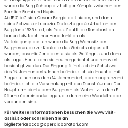
wurde die Burg Schauplatz heftiger Kämpfe zwischen den
Familien Fiumi und Nepis.
Ab 1501 ließ sich Cesare Borgia dort nieder, und dann
seine Schwester Lucrezia. Die letzte große Arbeit an der
Burg fand 1535 statt, als Papst Paul III. die Rundbastion
bauen ließ. Nach ihrer Hauptfunktion als
Verteidigungsposten wurde die Burg Wohnsitz der
Burgherren, die zur Kontrolle des Gebiets abgestellt
wurden; anschließend diente sie als Gefängnis und dann
als Lager. Heute kann sie neu hergerichtet und renoviert
besichtigt werden. Der Eingang öffnet sich im Schutzwall
des 16. Jahrhunderts. Innen befindet sich ein Innenhof mit
Ziegelsteinen aus dem 14. Jahrhundert; daran angrenzend
befindet sich die Verschalung mit den Diensträumen. Der
Hauptturm diente dem Burgherrn als Wohnsitz, in dem 5
Räume übereinanderliegen, die durch eine Wendeltreppe
verbunden sind.
Für weitere Informationen besuchen Sie
www.visit-
assisi.it
oder schreiben Sie an
biglietteriarocca@operalaboratori.com