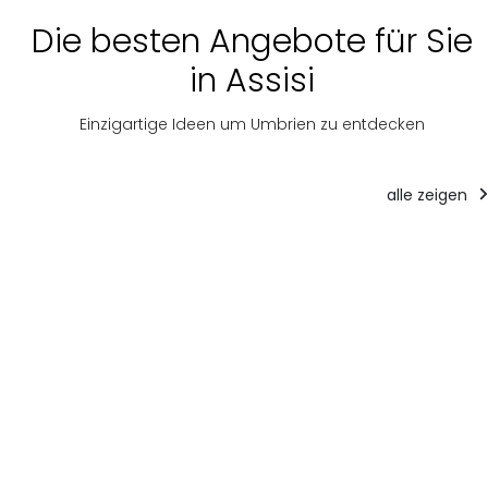
Die besten Angebote für Sie
in Assisi
Einzigartige Ideen um Umbrien zu entdecken
alle zeigen
Touristische
Angebote
Unterk
Bildungswege
1-tägige
IL FOSS
Der Wald gestern