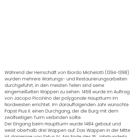
Assisi
Während der Herrschaft von Biordo Michelotti (1394-1398)
wurden mehrere Wartungs- und Restaurierungsarbeiten
durchgeführt; in den meisten Teilen sind seine
eingemeißelten Wappen zu sehen. 1458 wurde im Auftrag
von Jacopo Piccinino der polygonale Hauptturm im
Nordwesten errichtet. Im darauffolgenden Jahr wünschte
Papst Pius II. einen Durchgang, der die Burg mit dem
zwölfseitigen Turm verbinden sollte.
Der Eingang beim Hauptturm wurde 1484 gebaut und
weist oberhalb drei Wappen auf. Das Wappen in der Mitte
ist dasjenige von Sixtus IV. Am Ende des 15. Jahrhunderts