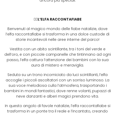
ancora più speciali.
🧝‍♀️
L’ELFA RACCONTAFIABE
Benvenuti al magico mondo delle fiabe natalizie, dove
l’elfa raccontafiabe si trasforma in una dolce custode di
storie incantevoli nelle aree interne del parco!
Vestita con un abito scintillante, tra i toni del verde e
dell’oro, e con piccole campanelle che tintinnano ad ogni
passo, l’elfa cattura l’attenzione dei bambini con la sua
aura di mistero e meraviglia.
Seduta su un trono incorniciato da luci scintillanti, l’elfa
accoglie i piccoli ascoltatori con un sorriso luminoso. La
sua voce melodiosa culla l’atmosfera, trasportando i
bambini in mondi fantastici, dove renne volanti, pupazzi di
neve danzanti e alberi magici prendono vita.
In questo angolo di favole natalizie, l’elfa raccontafiabe si
trasforma in un ponte tra il reale e l’incantato, creando