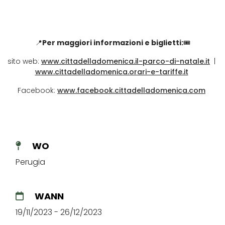
📍
Per maggiori informazioni e biglietti:
🎟️
sito web:
www.cittadelladomenica.il-parco-di-natale.it
|
www.cittadelladomenica.orari-e-tariffe.it
Facebook:
www.facebook.cittadelladomenica.com
WO
Perugia
WANN
19/11/2023 - 26/12/2023