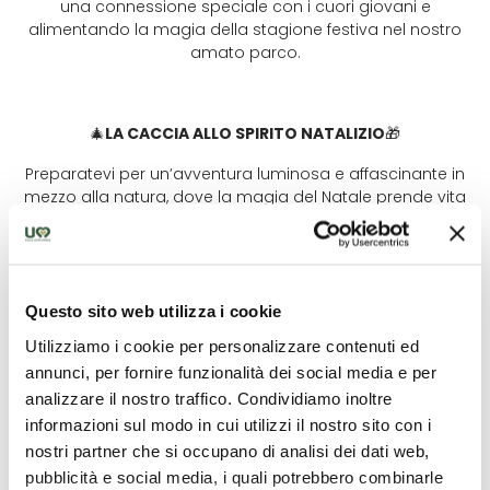
una connessione speciale con i cuori giovani e
alimentando la magia della stagione festiva nel nostro
amato parco.
🎄
LA CACCIA ALLO SPIRITO NATALIZIO
🎁
Preparatevi per un’avventura luminosa e affascinante in
mezzo alla natura, dove la magia del Natale prende vita
attraverso una Caccia al Tesoro speciale! Burro Natale, il
nostro simpatico asinello mascotte, donerà ad ogni
piccolo esploratore una mappa speciale da seguire e
completare per ricevere un magico premio.
Questo sito web utilizza i cookie
Il compito dei visitatori sarà quello di trovare le sculture
Utilizziamo i cookie per personalizzare contenuti ed
incantate di animali natalizi disperse nel parco che
annunci, per fornire funzionalità dei social media e per
incarnano lo spirito natalizio, illuminate da luci scintillanti.
Ogni scultura avrà accanto un timbro magico. Una volta
analizzare il nostro traffico. Condividiamo inoltre
trovato un animale, usate il timbro sulla vostra mappa
informazioni sul modo in cui utilizzi il nostro sito con i
per segnare la scoperta. Sarete affiancati da elfi sorridenti
nostri partner che si occupano di analisi dei dati web,
e da una festosa atmosfera natalizia che renderà
pubblicità e social media, i quali potrebbero combinarle