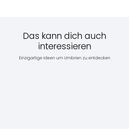
ab
€
Scopri
ab
€
Scopri
270
190
ab
€ 259
Das kann dich auch
interessieren
Einzigartige Ideen um Umbrien zu entdecken