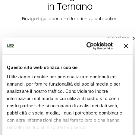
in Ternano
Einzigartige Ideen um Umbrien zu entdecken
alle zeigen
Questo sito web utilizza i cookie
Utilizziamo i cookie per personalizzare contenuti ed
annunci, per fornire funzionalità dei social media e per
analizzare il nostro traffico. Condividiamo inoltre
Touristi
Touristische
informazioni sul modo in cui utilizzi il nostro sito con i
Touristische
Angeb
Angebote
Angebote
nostri partner che si occupano di analisi dei dati web,
pubblicità e social media, i quali potrebbero combinarle
Silvester
ADVENTURE
Wochenende
con altre informazioni che hai fornito loro o che hanno
Umbrien:
weekend
in Terni, der
raccolto dal tuo utilizzo dei loro servizi.
Atmosph
between the
Stadt des