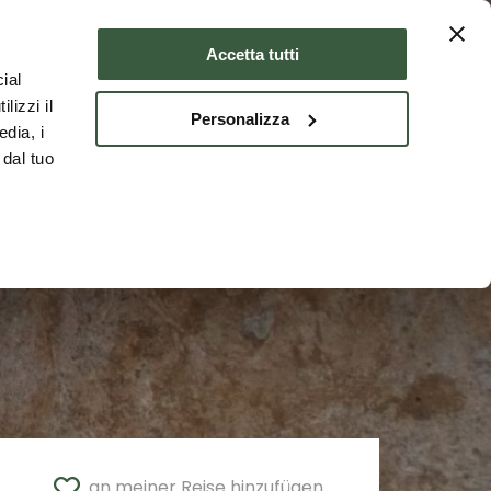
Unterkünfte
DEU
Accetta tutti
ial
lizzi il
Personalizza
edia, i
 dal tuo
an meiner Reise hinzufügen