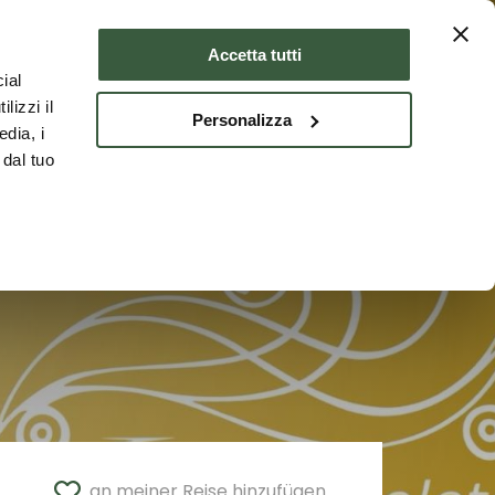
Unterkünfte
DEU
Accetta tutti
ial
lizzi il
Personalizza
edia, i
 dal tuo
an meiner Reise hinzufügen