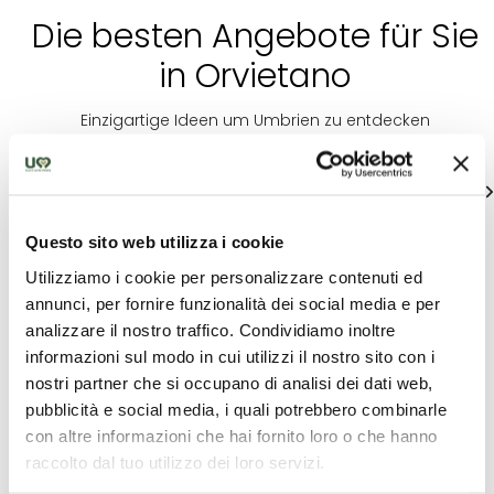
Die besten Angebote für Sie
in Orvietano
Einzigartige Ideen um Umbrien zu entdecken
alle zeigen
Questo sito web utilizza i cookie
Utilizziamo i cookie per personalizzare contenuti ed
annunci, per fornire funzionalità dei social media e per
analizzare il nostro traffico. Condividiamo inoltre
informazioni sul modo in cui utilizzi il nostro sito con i
nostri partner che si occupano di analisi dei dati web,
Bildun
Unterkunft
pubblicità e social media, i quali potrebbero combinarle
Guide
con altre informazioni che hai fornito loro o che hanno
Alle in 
B&B La Dolce
raccolto dal tuo utilizzo dei loro servizi.
Bogenschießkurs
Turnhall
Orvieto