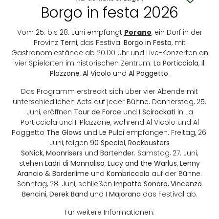
Borgo in festa 2026
Vom 25. bis 28. Juni empfängt
Porano
, ein Dorf in der
Provinz
Terni
, das Festival
Borgo in Festa
, mit
Gastronomiestände ab 20.00 Uhr und Live-Konzerten an
vier Spielorten im historischen Zentrum:
La Porticciola
,
Il
Plazzone
,
Al Vicolo
und
Al Poggetto
.
Das Programm erstreckt sich über vier Abende mit
unterschiedlichen Acts auf jeder Bühne. Donnerstag, 25.
Juni, eröffnen
Tour de Force
und
I Scirockati
in La
Porticciola und Il Plazzone, während Al Vicolo und Al
Poggetto
The Glows
und
Le Pulci
empfangen. Freitag, 26.
Juni, folgen
90 Special
,
Rockbusters
SoNick
,
Moonrisers
und
Bartender
. Samstag, 27. Juni,
stehen
Ladri di Monnalisa
,
Lucy and the Warlus
,
Lenny
Arancio & Borderlime
und
Kombriccola
auf der Bühne.
Sonntag, 28. Juni, schließen
Impatto Sonoro
,
Vincenzo
Bencini
,
Derek Band
und
I Majorana
das Festival ab.
Für weitere Informationen: