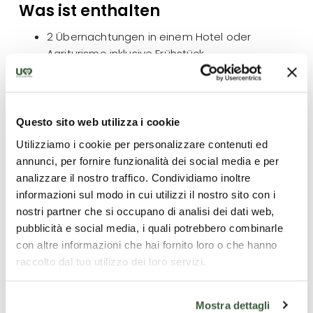
Was ist enthalten
2 Übernachtungen in einem Hotel oder
Agriturismo inklusive Frühstück
geführte Gruppenbesichtigung (max. 10
Personen) mit einem von der Region Umbrien
lizenzierten Fremdenführer
geführte Gruppenreise (max. 10 Personen) mit
Questo sito web utilizza i cookie
einem von der Region Umbrien lizenzierten
Utilizziamo i cookie per personalizzare contenuti ed
örtlichen Fremdenführer
annunci, per fornire funzionalità dei social media e per
analizzare il nostro traffico. Condividiamo inoltre
informazioni sul modo in cui utilizzi il nostro sito con i
nostri partner che si occupano di analisi dei dati web,
Was ist nicht enthalten
pubblicità e social media, i quali potrebbero combinarle
con altre informazioni che hai fornito loro o che hanno
Kurtaxe, Transport oder Autovermietung, Eintritt in die
raccolto dal tuo utilizzo dei loro servizi.
Basilica di San Francesco, Mahlzeiten außer Frühstück,
Einzelzimmerzuschlag.
Mostra dettagli