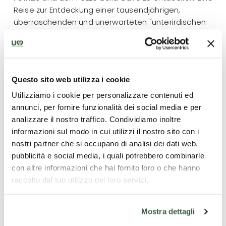
Reise zur Entdeckung einer tausendjährigen,
überraschenden und unerwarteten "unterirdischen
Stadt".
Freies Mittagessen
Freier Nachmittag
Questo sito web utilizza i cookie
Freies Abendessen.
Utilizziamo i cookie per personalizzare contenuti ed
annunci, per fornire funzionalità dei social media e per
Übernachtung
analizzare il nostro traffico. Condividiamo inoltre
informazioni sul modo in cui utilizzi il nostro sito con i
Sonntag
nostri partner che si occupano di analisi dei dati web,
Nach der Abfahrt geht es weiter nach Perugia, wo der
pubblicità e social media, i quali potrebbero combinarle
unterirdische Weg von der Rocca Paolina beginnt, um
con altre informazioni che hai fornito loro o che hanno
den archäologischen Bereich unter dem Dom zu
raccolto dal tuo utilizzo dei loro servizi.
bewundern.
Rückfahrt zu Ihrem Zielort.
Mostra dettagli