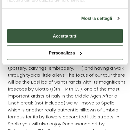
raccolto dal tuo utilizzo dei loro servizi.
Mostra dettagli
We will meet each other and start our walking tour of
Assisi exploring its old Roman Ruins. We will see
remains of the local Roman Amphitheatre and the
Accetta tutti
beautiful Minerva Temple, which has one of the best
preserved facades of Italy.During our tour you will
Personalizza
also experience the athmosphere of a medieval
Italian hilltown by visiting local handicraft shops
(pottery, carvings, embrodery, . . . ) and having a walk
through typical little alleys. The focus of our tour there
will be the Basilica of Saint Francis with its magnificent
frescoes by Giotto (13th - 14th C. ), one of the most
important artists of Italy in the Middle Ages.After a
lunch break (not included) we will move to Spello
which is another really authentic hilltown of Umbria
famous for its by flowers decoreted little streets. In
Spello you will also enjoy Renaissance art by