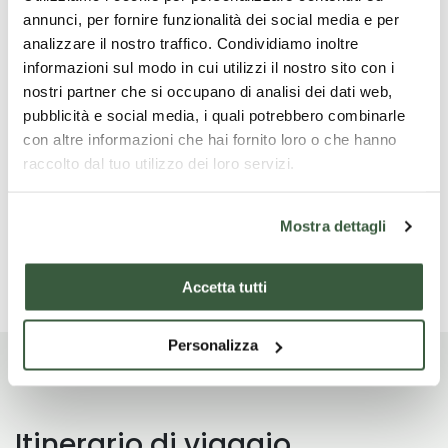
Geführter Gruppenbesuch in Perugia
annunci, per fornire funzionalità dei social media e per
analizzare il nostro traffico. Condividiamo inoltre
informazioni sul modo in cui utilizzi il nostro sito con i
nostri partner che si occupano di analisi dei dati web,
Was ist nicht enthalten
pubblicità e social media, i quali potrebbero combinarle
con altre informazioni che hai fornito loro o che hanno
Hotel (auf Anfrage) Kopfhörer in der Basilika St.
raccolto dal tuo utilizzo dei loro servizi.
Franziskus € 2,50 pro Person
Mostra dettagli
Lesen Sie mehr
Accetta tutti
Personalizza
Itinerario di viaggio