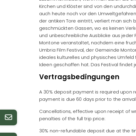
Kirchen und Klöster sind von den undurchd
auch heute noch vor den Umweltgefahren 
der antiken Tore eintritt, verliert man sic
geschmückten Gassen, wo es keinen Verkehr
und unbeschreibliche Ausblicke aus jeder Pe
Montone veranstaltet, nachdem eine fru
Umbria Film Festival, der Gemeinde Monto
ideales kulturelles und physisches Umfeld fü
Ideen geschaffen hat. Das Festival findet j
Vertragsbedingungen
A 30% deposit payment is required upon rec
payment is due 60 days prior to the arriva
Cancellations, effective upon receipt of wri
penalties of the full trip price:
30% non-refundable deposit due at the ti