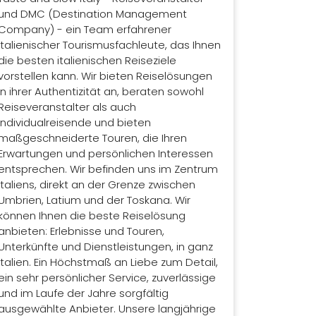
und DMC (Destination Management
Company) - ein Team erfahrener
italienischer Tourismusfachleute, das Ihnen
die besten italienischen Reiseziele
vorstellen kann. Wir bieten Reiselösungen
in ihrer Authentizität an, beraten sowohl
Reiseveranstalter als auch
Individualreisende und bieten
maßgeschneiderte Touren, die Ihren
Erwartungen und persönlichen Interessen
entsprechen. Wir befinden uns im Zentrum
Italiens, direkt an der Grenze zwischen
Umbrien, Latium und der Toskana. Wir
können Ihnen die beste Reiselösung
anbieten: Erlebnisse und Touren,
Unterkünfte und Dienstleistungen, in ganz
Italien. Ein Höchstmaß an Liebe zum Detail,
ein sehr persönlicher Service, zuverlässige
und im Laufe der Jahre sorgfältig
ausgewählte Anbieter. Unsere langjährige