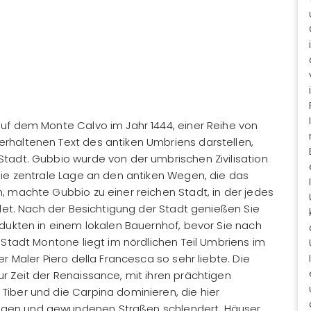
uf dem Monte Calvo im Jahr 1444, einer Reihe von
rhaltenen Text des antiken Umbriens darstellen,
tadt. Gubbio wurde von der umbrischen Zivilisation
Die zentrale Lage an den antiken Wegen, die das
, machte Gubbio zu einer reichen Stadt, in der jedes
ndet. Nach der Besichtigung der Stadt genießen Sie
odukten in einem lokalen Bauernhof, bevor Sie nach
 Stadt Montone liegt im nördlichen Teil Umbriens im
r Maler Piero della Francesca so sehr liebte. Die
r Zeit der Renaissance, mit ihren prächtigen
iber und die Carpina dominieren, die hier
gen und gewundenen Straßen schlendert. Häuser,