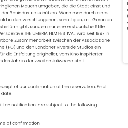
ringlichen Mauern umgeben, die die Stadt einst und
der Bauindustrie schützen. Wenn man durch eines
h bald in den verschlungenen, schattigen, mit Geranien
slärm gibt, sondern nur eine erstaunliche Stille
rspektive.THE UMBRIA FILM FESTIVAL wird seit 1997 in
chtbare Zusammenarbeit zwischen der Associazione
ne (PG) und den Londoner Riverside Studios ein
r die Entfaltung origineller, vom Kino inspirierter
edes Jahr in der zweiten Juliwoche statt.
eipt of our confirmation of the reservation. Final
l date.
tten notification, are subject to the following
me of confirmation