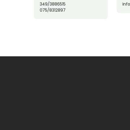
349/3886515
inf
075/8312897