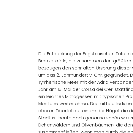
Die Entdeckung der Eugubinischen Tafeln a
Bronzetafeln, die zusammen den größten e
bezeugen den sehr alten Ursprung dieser S
um das 2. Jahrhundert v. Chr. gegründet. 
Tyrrhenische Meer mit der Adria verbanden
Jahr am 15. Mai der Corsa dei Ceri stattfi
ein leichtes Mittagessen mit typischen Pr
Montone weiterfahren. Die mittelalterliche
oberen Tibertal auf einem der Hügel, die de
Stadt ist heute noch genauso schön wie zu
Eichenwäldern und Olivenbäumen, die den T
zusammenfließen, wenn man durch die en