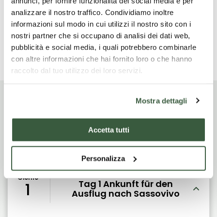
annunci, per fornire funzionalità dei social media e per
dell’acquedotto, visibile per la maggior parte del
analizzare il nostro traffico. Condividiamo inoltre
sentiero. Pranzo in ristorante. Fine dei nostri servizi
informazioni sul modo in cui utilizzi il nostro sito con i
nostri partner che si occupano di analisi dei dati web,
pubblicità e social media, i quali potrebbero combinarle
Lesen Sie mehr
con altre informazioni che hai fornito loro o che hanno
raccolto dal tuo utilizzo dei loro servizi.
Mostra dettagli
Itinerario di viaggio
Accetta tutti
Personalizza
Giorno
Tag 1 Ankunft für den
1
Ausflug nach Sassovivo