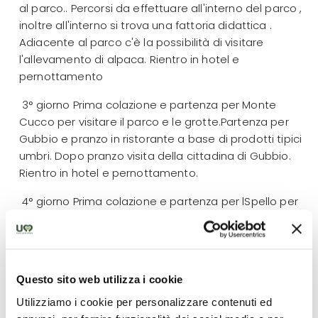
al parco.. Percorsi da effettuare all'interno del parco ,
inoltre all'interno si trova una fattoria didattica .
Adiacente al parco c'è la possibilità di visitare
l'allevamento di alpaca. Rientro in hotel e
pernottamento
3° giorno Prima colazione e partenza per Monte
Cucco per visitare il parco e le grotte.Partenza per
Gubbio e pranzo in ristorante a base di prodotti tipici
umbri. Dopo pranzo visita della cittadina di Gubbio.
Rientro in hotel e pernottamento.
4° giorno Prima colazione e partenza per lSpello per
l'escursione lungo l' acquedotto romano . Questo
meraviglioso percorso attraversa un paesaggio di
grande fascino,fatto di storia e natura. A tratti si
snoda tra uliveti, a tratti tra erbe e cespugli aromatici
Questo sito web utilizza i cookie
tipici della macchia mediterranea e quasi sempre
Utilizziamo i cookie per personalizzare contenuti ed
lungo la meravigliosa opera archeologica