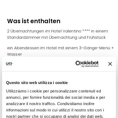
Was ist enthalten
2 Übernachtungen im Hotel Valentino **** in einem
Standardzimmer mit Übernachtung und Frühstück
ein Abendessen im Hotel mit einem 3-Gänge-Menü +
Wasser
Eintritt in den Park der Marmore-Wasserfälle +
wasserdichter Poncho, der im Hotel abzuholen ist
geführte Tour "La Cascata da Vicino", Dauer 1 Stunde
Questo sito web utilizza i cookie
Utilizziamo i cookie per personalizzare contenuti ed
ökologische Bootstour auf dem Piediluco-See
annunci, per fornire funzionalità dei social media e per
Eintritt und geführte Besichtigung von Narni
analizzare il nostro traffico. Condividiamo inoltre
Sotterranea
informazioni sul modo in cui utilizzi il nostro sito con i
nostri partner che si occupano di analisi dei dati web,