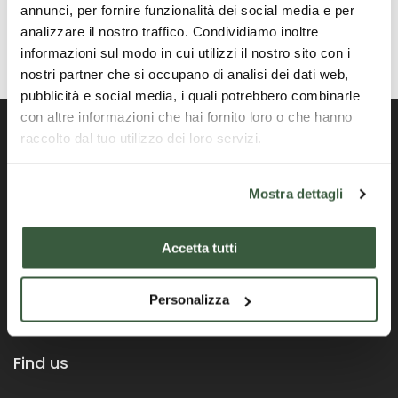
annunci, per fornire funzionalità dei social media e per
analizzare il nostro traffico. Condividiamo inoltre
informazioni sul modo in cui utilizzi il nostro sito con i
nostri partner che si occupano di analisi dei dati web,
pubblicità e social media, i quali potrebbero combinarle
con altre informazioni che hai fornito loro o che hanno
raccolto dal tuo utilizzo dei loro servizi.
Offizielles Portal der Region Umbrien
Mostra dettagli
Accetta tutti
Personalizza
Find us