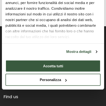
annunci, per fornire funzionalità dei social media e per
analizzare il nostro traffico. Condividiamo inoltre
informazioni sul modo in cui utilizzi il nostro sito con i
nostri partner che si occupano di analisi dei dati web,
pubblicità e social media, i quali potrebbero combinarle
con altre informazioni che hai fornito loro o che hanno
raccolto dal tuo utilizzo dei loro servizi.
Offizielles Portal der Region Umbrien
Mostra dettagli
Accetta tutti
Personalizza
Find us